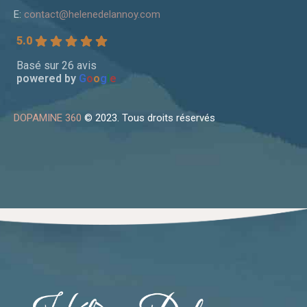
E:
contact@helenedelannoy.com
5.0
Basé sur 26 avis
powered by
G
o
o
g
l
e
DOPAMINE 360
© 2023. Tous droits réservés